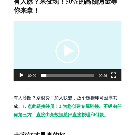
有人脉？来变现！50%的高额佣金等
你来拿！
视
频
播
放
器
00:00
00:26
有人脉圈？别浪费！加入联盟，放个链接即可坐享其
1. 点此链接注册！2.为您创建专属链接。不经由任
成。
何第三方，直接由亮数据总部直接授理和付款。