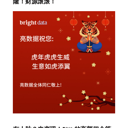
隆！财源滚滚！