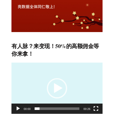
有人脉？来变现！50%的高额佣金等
你来拿！
视
频
播
放
器
00:00
00:26