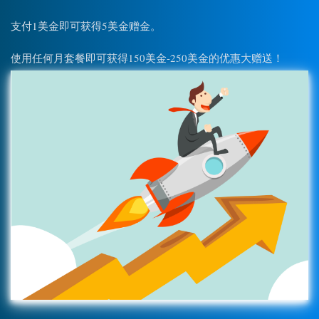
支付1美金即可获得5美金赠金。
使用任何月套餐即可获得150美金-250美金的优惠大赠送！