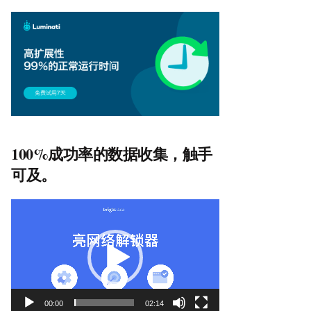
100%成功率的数据收集，触手
可及。
视
频
播
放
器
00:00
02:14