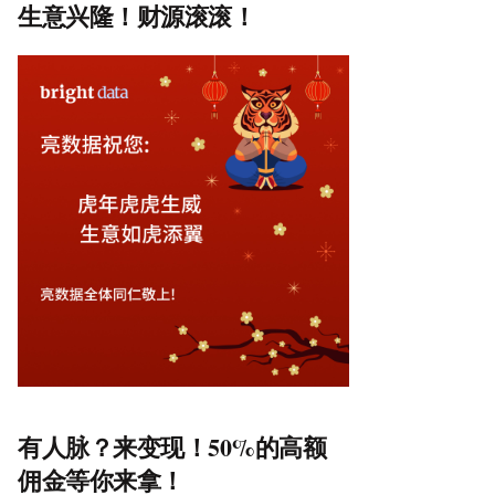
生意兴隆！财源滚滚！
有人脉？来变现！50%的高额
佣金等你来拿！