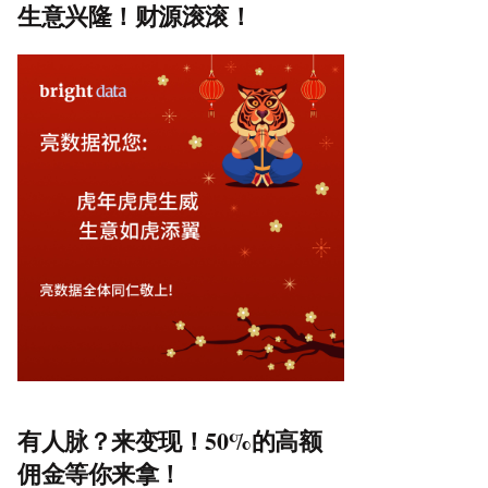
生意兴隆！财源滚滚！
有人脉？来变现！50%的高额
佣金等你来拿！