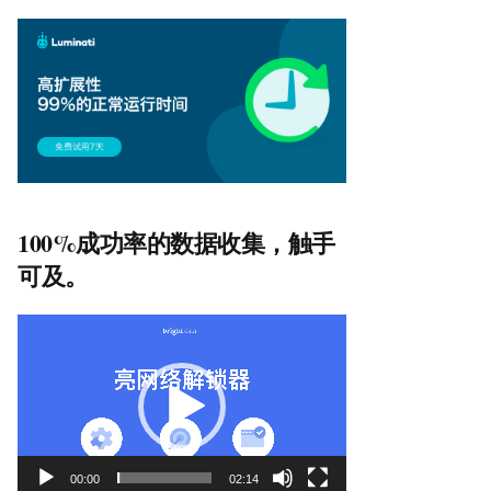
100%成功率的数据收集，触手
可及。
视
频
播
放
器
00:00
02:14