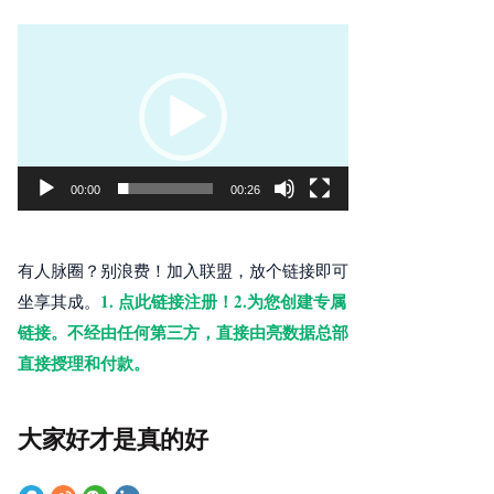
视
频
播
放
器
00:00
00:26
有人脉圈？别浪费！加入联盟，放个链接即可
1. 点此链接注册！2.为您创建专属
坐享其成。
链接。不经由任何第三方，直接由亮数据总部
直接授理和付款。
大家好才是真的好