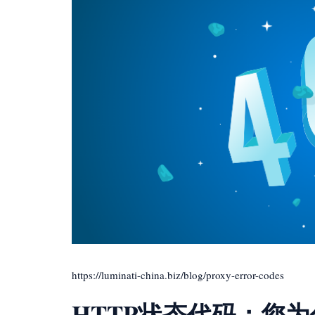
https://luminati-china.biz/blog/proxy-error-codes
HTTP状态代码：您