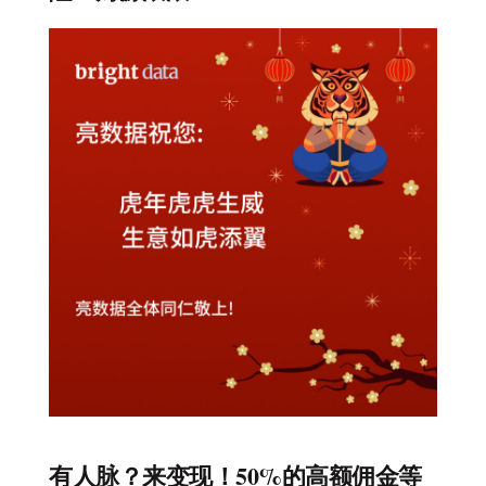
有人脉？来变现！50%的高额佣金等