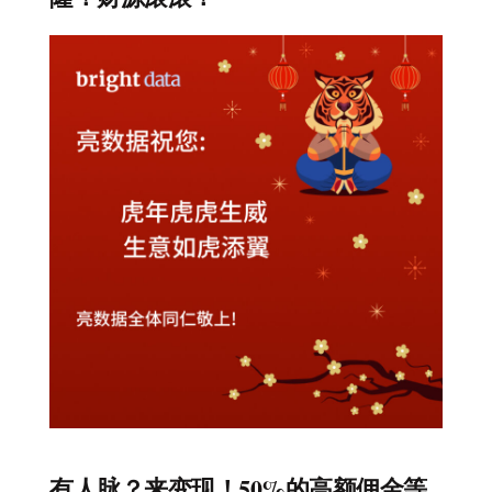
有人脉？来变现！50%的高额佣金等