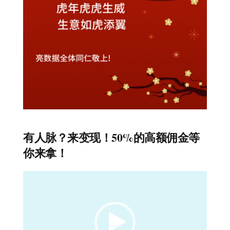
有人脉？来变现！50%的高额佣金等
你来拿！
视
频
播
放