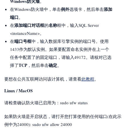
Windows防火墙
。
例外
添加
在Windows防火墙中，单击
选项卡，然后单击
端口
。
添加端口对话框
名称
在
的
框中，输入SQL Server
<instanceName>。
端口号框
在
中，输入数据库引擎实例的端口号。使用
1433作为默认实例。如果要配置命名实例并在上一个
任务中配置了的固定端口，请输入49172。请核对已选
TCP
确定
择了
，然后单击
。
要想在公共互联网访问该计算机，请查看
此教程
。
Linux / MacOS
请检查确认防火墙已启用为：sudo ufw status
如果防火墙是开启状态，请打开您打算使用的任何端口(在此示
例中为24000): sudo ufw allow 24000