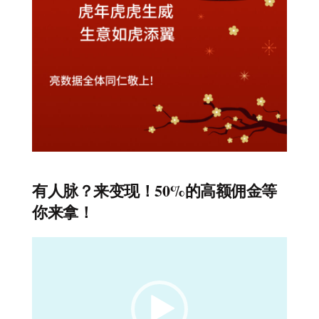
有人脉？来变现！50%的高额佣金等
你来拿！
视
频
播
放