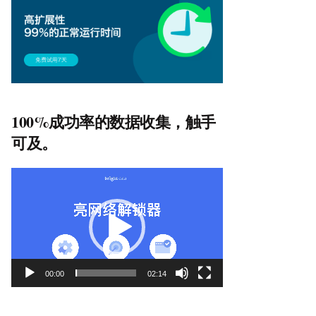
100%成功率的数据收集，触手
可及。
视
频
播
放
器
00:00
02:14