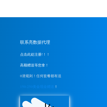
联系亮数据代理
点击此处注册!！！
高额赠送等您拿！
0潜规则！任何套餐都有送
150-250美金现金赠送
！