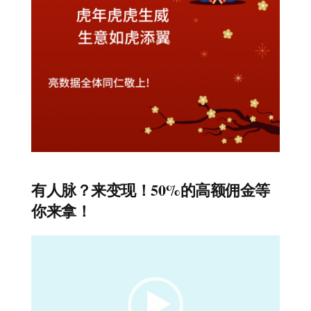
有人脉？来变现！50%的高额佣金等
你来拿！
视
频
播
放