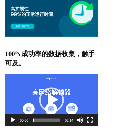
100%成功率的数据收集，触手
可及。
视
频
播
放
器
00:00
02:14