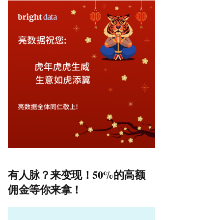
有人脉？来变现！50%的高额
佣金等你来拿！
视