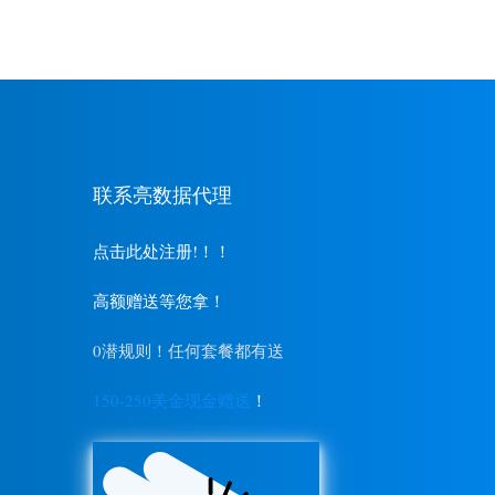
联系亮数据代理
点击此处注册!！！
高额赠送等您拿！
0潜规则！任何套餐都有送
150-250美金现金赠送
！