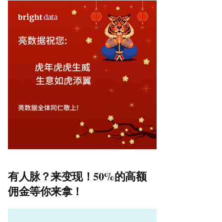
有人脉？来变现！50%的高额
佣金等你来拿！
视