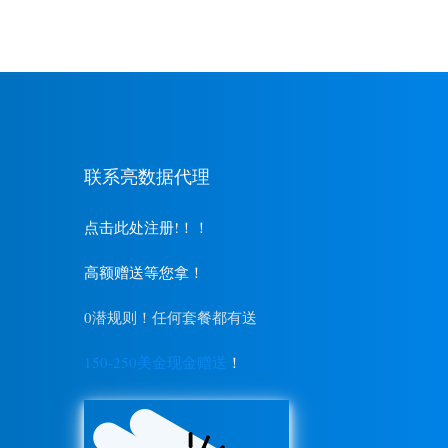
联系亮数据代理
点击此处注册!！！
高额赠送等您拿！
0潜规则！任何套餐都有送
150-250美金现金赠送
！