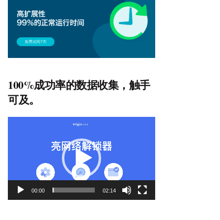
100%成功率的数据收集，触手
可及。
视
频
播
放
器
00:00
02:14