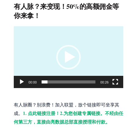
有人脉？来变现！50%的高额佣金等
你来拿！
视
频
播
放
器
00:00
00:26
有人脉圈？别浪费！加入联盟，放个链接即可坐享其
1. 点此链接注册！2.为您创建专属链接。不经由任
成。
何第三方，直接由亮数据总部直接授理和付款。