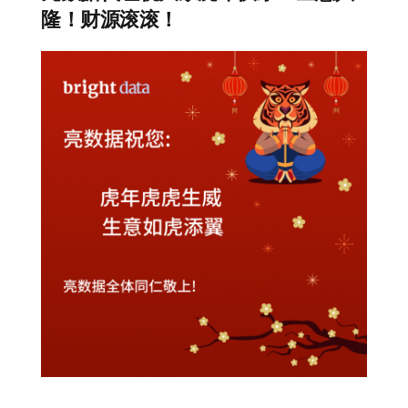
隆！财源滚滚！