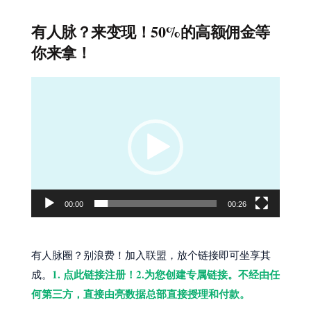
有人脉？来变现！50%的高额佣金等
你来拿！
视
频
播
放
器
00:00
00:26
有人脉圈？别浪费！加入联盟，放个链接即可坐享其
1. 点此链接注册！2.为您创建专属链接。不经由任
成。
何第三方，直接由亮数据总部直接授理和付款。