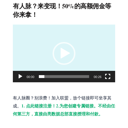
有人脉？来变现！50%的高额佣金等
你来拿！
视
频
播
放
器
00:00
00:26
有人脉圈？别浪费！加入联盟，放个链接即可坐享其
1. 点此链接注册！2.为您创建专属链接。不经由任
成。
何第三方，直接由亮数据总部直接授理和付款。