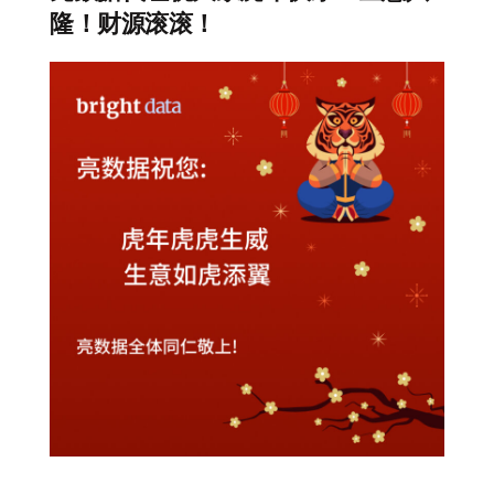
隆！财源滚滚！