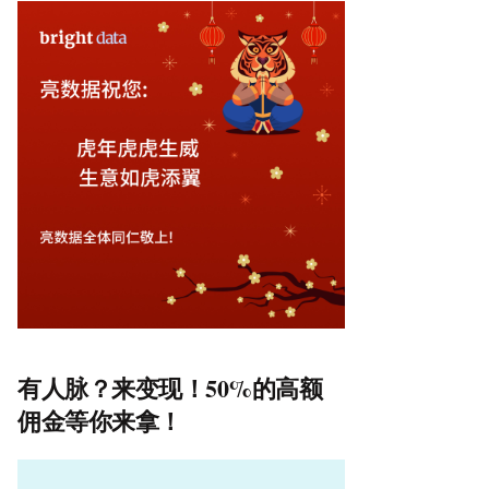
有人脉？来变现！50%的高额
佣金等你来拿！
视