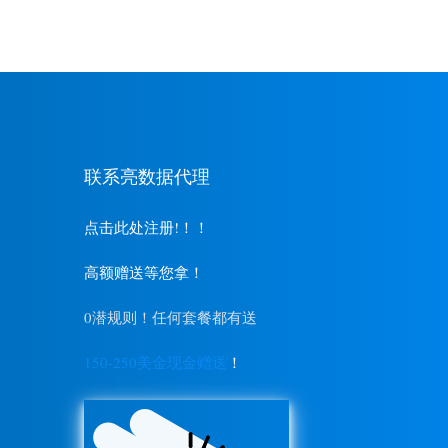
联系亮数据代理
点击此处注册!！！
高额赠送等您拿！
0潜规则！任何套餐都有送
150-250美金现金赠送
！