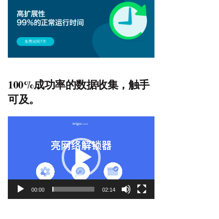
100%成功率的数据收集，触手
可及。
视
频
播
放
器
00:00
02:14