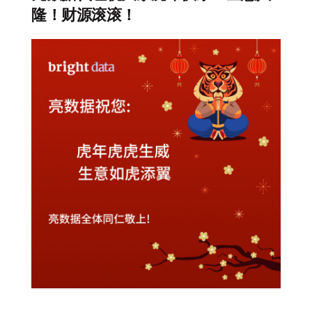
隆！财源滚滚！