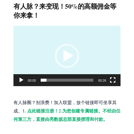
有人脉？来变现！50%的高额佣金等
你来拿！
视
频
播
放
器
00:00
00:26
有人脉圈？别浪费！加入联盟，放个链接即可坐享其
1. 点此链接注册！2.为您创建专属链接。不经由任
成。
何第三方，直接由亮数据总部直接授理和付款。