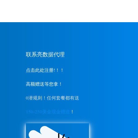
联系亮数据代理
点击此处注册!！！
高额赠送等您拿！
0潜规则！任何套餐都有送
150-250美金现金赠送
！