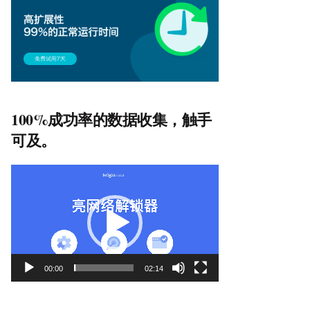
100%成功率的数据收集，触手
可及。
视
频
播
放
器
00:00
02:14