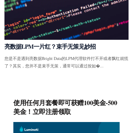
亮数据LPM一片红？束手无策见妙招
您是不是遇到亮数据Bright Data的LPM代理软件打不开或者飘红就慌
了？其实，您并不是束手无策，通常可以通过按如�...
使用任何月套餐即可获赠100美金-500
美金！立即注册领取