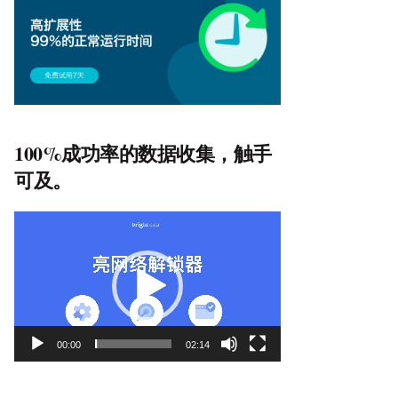
100%成功率的数据收集，触手
可及。
视
频
播
放
器
00:00
02:14