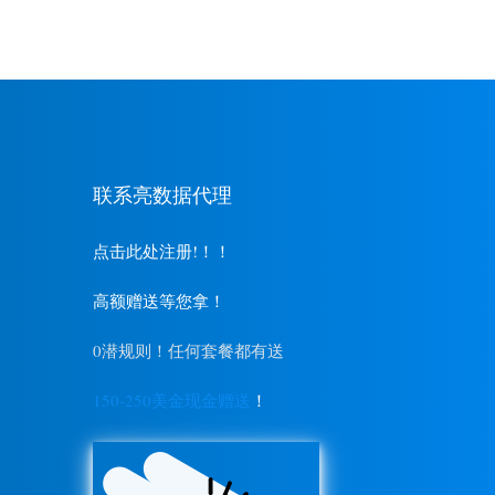
联系亮数据代理
点击此处注册!！！
高额赠送等您拿！
0潜规则！任何套餐都有送
150-250美金现金赠送
！