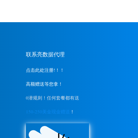
联系亮数据代理
点击此处注册!！！
高额赠送等您拿！
0潜规则！任何套餐都有送
150-250美金现金赠送
！