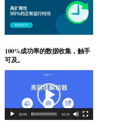
100%成功率的数据收集，触手
可及。
视
频
播
放
器
00:00
02:14