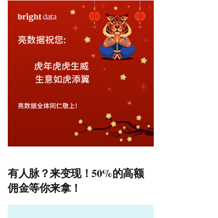
有人脉？来变现！50%的高额
佣金等你来拿！
视