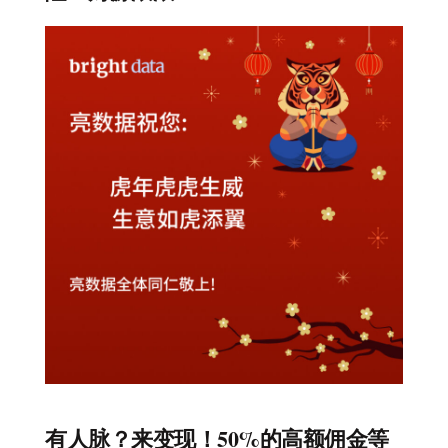
有人脉？来变现！50%的高额佣金等