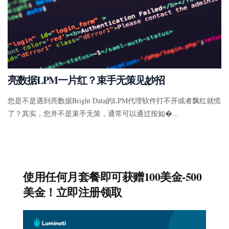
亮数据LPM一片红？束手无策见妙招
您是不是遇到亮数据Bright Data的LPM代理软件打不开或者飘红就慌
了？其实，您并不是束手无策，通常可以通过按如�...
使用任何月套餐即可获赠100美金-500
美金！立即注册领取