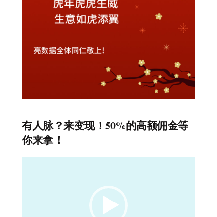
有人脉？来变现！50%的高额佣金等
你来拿！
视
频
播
放