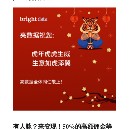
有人脉？来变现！50%的高额佣金等