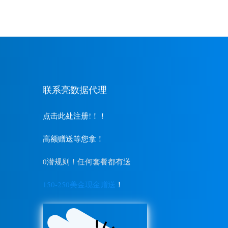
联系亮数据代理
点击此处注册!！！
高额赠送等您拿！
0潜规则！任何套餐都有送
150-250美金现金赠送
！