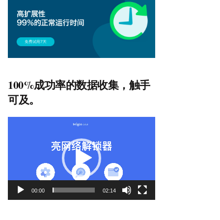
100%成功率的数据收集，触手
可及。
视
频
播
放
器
00:00
02:14