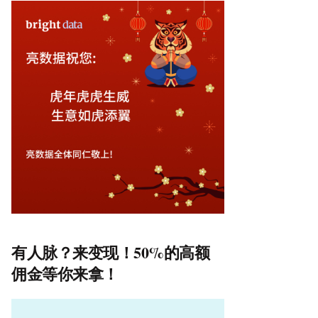
有人脉？来变现！50%的高额
佣金等你来拿！
视