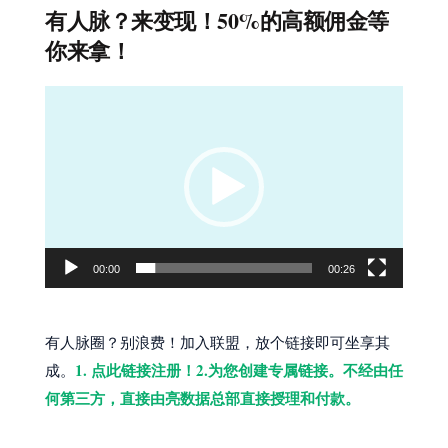
有人脉？来变现！50%的高额佣金等
你来拿！
视
频
播
放
器
00:00
00:26
有人脉圈？别浪费！加入联盟，放个链接即可坐享其
1. 点此链接注册！2.为您创建专属链接。不经由任
成。
何第三方，直接由亮数据总部直接授理和付款。