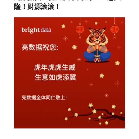
隆！财源滚滚！