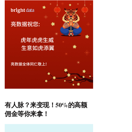
有人脉？来变现！50%的高额
佣金等你来拿！
视