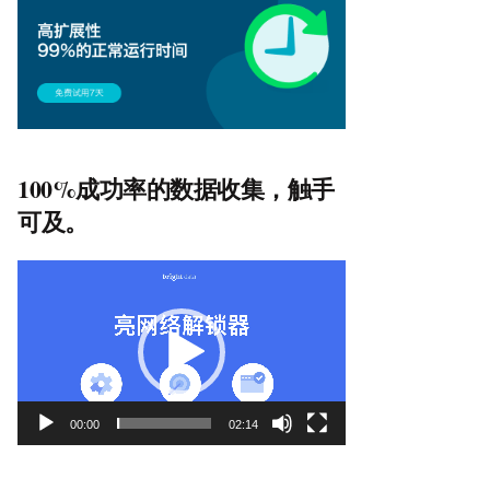
100%成功率的数据收集，触手
可及。
视
频
播
放
器
00:00
02:14