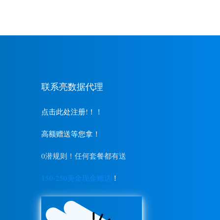
联系亮数据代理
点击此处注册!！！
高额赠送等您拿！
0潜规则！任何套餐都有送
150-250美金现金赠送
！