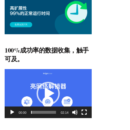
100%成功率的数据收集，触手
可及。
视
频
播
放
器
00:00
02:14