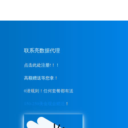
联系亮数据代理
点击此处注册!！！
高额赠送等您拿！
0潜规则！任何套餐都有送
150-250美金现金赠送
！