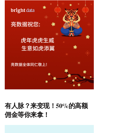
有人脉？来变现！50%的高额
佣金等你来拿！
视