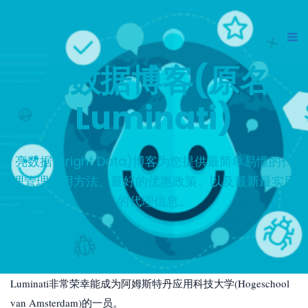
亮数据博客(原名
Luminati)
亮数据(Bright Data)博客为您提供最简单易懂的代
理管理使用方法、最好的优惠政策、以及最新最实用
的代理信息。
Luminati非常荣幸能成为阿姆斯特丹应用科技大学(Hogeschool
van Amsterdam)的一员。