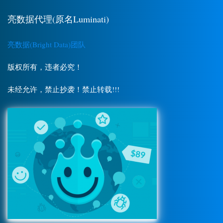
亮数据代理(原名Luminati)
亮数据(Bright Data)团队
版权所有，违者必究！
未经允许，禁止抄袭！禁止转载!!!